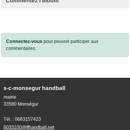
Commentez l'album
Connectez-vous
pour pouvoir participer aux
commentaires.
s-c-monsegur handball
mairie
33580
Monségur
Tél. :
0683157423
6033100@ffhandball.net