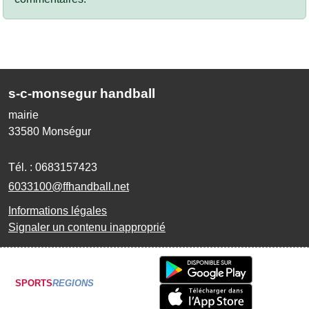
s-c-monsegur handball
mairie
33580
Monségur
Tél. :
0683157423
6033100@ffhandball.net
Informations légales
Signaler un contenu inapproprié
SPORTS
REGIONS