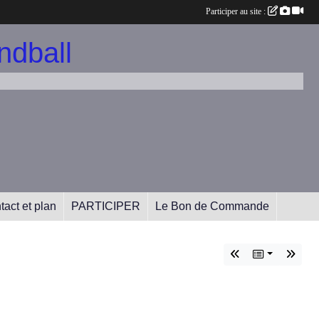
•
Participer au site :
dball
tact et plan
PARTICIPER
Le Bon de Commande
•
•