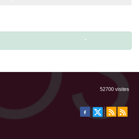
•
•
•
52700
visites