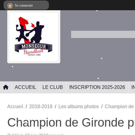
Panneau de gestion des cookies
Se connecter
•
•
•
ACCUEIL
LE CLUB
INSCRIPTION 2025-2026
I
Accueil
2018-2019
Les albums photos
Champion de 
•
Champion de Gironde p
•
•