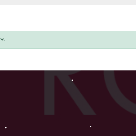
•
•
•
•
es.
•