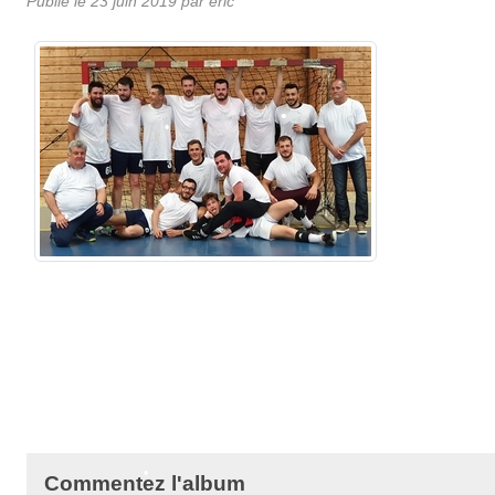
Publié le
23 juin 2019
par eric
•
•
•
•
•
•
•
•
Commentez l'album