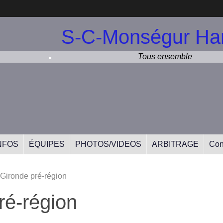
•
S-C-Monségur Han
Tous ensemble
•
NFOS
ÉQUIPES
PHOTOS/VIDEOS
ARBITRAGE
Con
Gironde pré-région
•
ré-région
•