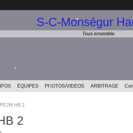
•
S-C-Monségur Han
•
Tous ensemble
•
•
NFOS
ÉQUIPES
PHOTOS/VIDEOS
ARBITRAGE
Con
•
 PE2M HB 2
•
•
HB 2
•