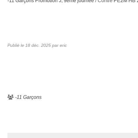
-11 Garçons Promotion J, 9ème journée
/ Contre
PE2M HB 
•
•
Publié le
18 déc. 2025
par eric
•
•
•
•
-11 Garçons
•
•