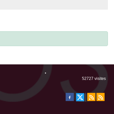
•
52727
visites
•