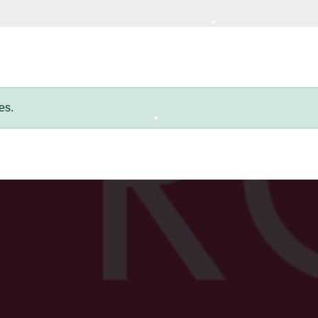
•
•
es.
•
•