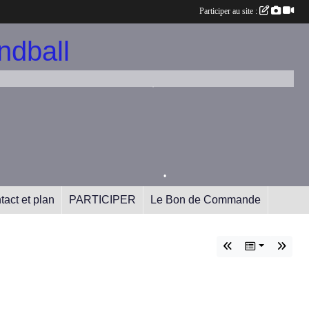
Participer au site :
dball
•
tact et plan
PARTICIPER
Le Bon de Commande
•
•
•