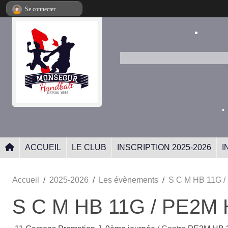
Panneau de gestion des cookies
Se connecter
•
•
ACCUEIL
LE CLUB
INSCRIPTION 2025-2026
I
•
Accueil
2025-2026
Les évènements
S C M HB 11G /
S C M HB 11G / PE2M 
•
•