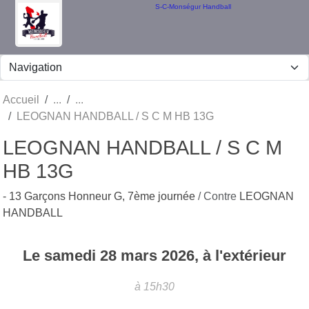
Panneau de gestion des cookies
S-C-Monségur Handball
Accueil
LEOGNAN HANDBALL / S C M HB 13G
LEOGNAN HANDBALL / S C M
HB 13G
- 13 Garçons Honneur G, 7ème journée
/ Contre
LEOGNAN
HANDBALL
Le
samedi
28
mars
2026
, à l'extérieur
à 15h30