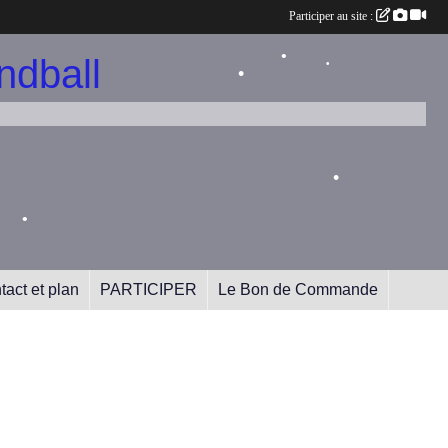
•
Participer au site :
dball
•
•
•
•
•
tact et plan
PARTICIPER
Le Bon de Commande
•