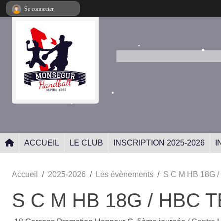
•
Panneau de gestion des cookies
Se connecter
•
•
•
ACCUEIL
LE CLUB
INSCRIPTION 2025-2026
I
•
Accueil
2025-2026
Les évènements
S C M HB 18G 
S C M HB 18G / HBC 