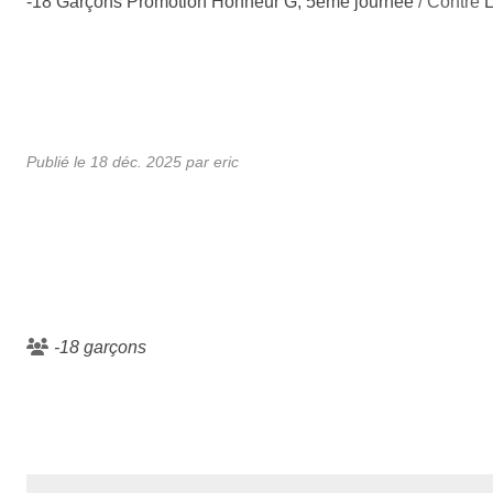
-18 Garçons Promotion Honneur G, 5ème journée
/ Contre
Publié le
18 déc. 2025
par eric
-18 garçons