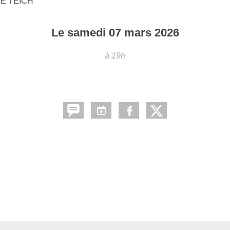
LE TEICH
Le
samedi
07
mars
2026
à 19h