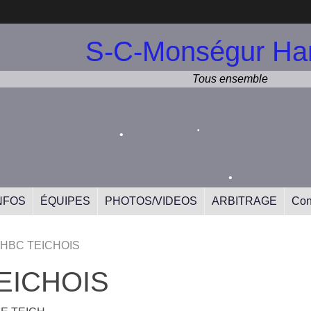
•
S-C-Monségur Han
•
Tous ensemble
•
•
•
NFOS
ÉQUIPES
PHOTOS/VIDEOS
ARBITRAGE
Con
/ HBC TEICHOIS
TEICHOIS