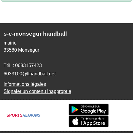
s-c-monsegur handball
mairie
33580
Monségur
Tél. :
0683157423
6033100@ffhandball.net
Informations légales
Signaler un contenu inapproprié
SPORTS
REGIONS