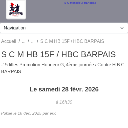
Panneau de gestion des cookies
S-C-Monségur Handball
Accueil
S C M HB 15F / HBC BARPAIS
S C M HB 15F / HBC BARPAIS
-15 filles Promotion Honneur G, 4ème journée
/ Contre
H B C
BARPAIS
Le
samedi
28
févr.
2026
à 16h30
Publié le
18 déc. 2025
par eric