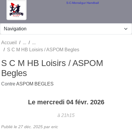
Panneau de gestion des cookies
S-C-Monségur Handball
Accueil
S C M HB Loisirs / ASPOM Begles
S C M HB Loisirs / ASPOM
Begles
Contre
ASPOM BEGLES
Le
mercredi
04
févr.
2026
à 21h15
Publié le
27 déc. 2025
par eric