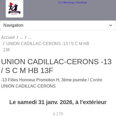
Panneau de gestion des cookies
S-C-Monségur Handball
Accueil
UNION CADILLAC-CERONS -13 / S C M HB
13F
UNION CADILLAC-CERONS -13
/ S C M HB 13F
-13 Filles Honneur Promotion H, 3ème journée
/ Contre
UNION CADILLAC-CERONS
Le
samedi
31
janv.
2026
, à l'extérieur
à 17h