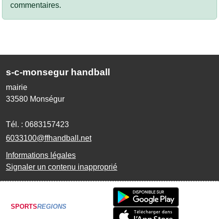
commentaires.
s-c-monsegur handball
mairie
33580
Monségur
Tél. :
0683157423
6033100@ffhandball.net
Informations légales
Signaler un contenu inapproprié
SPORTS
REGIONS