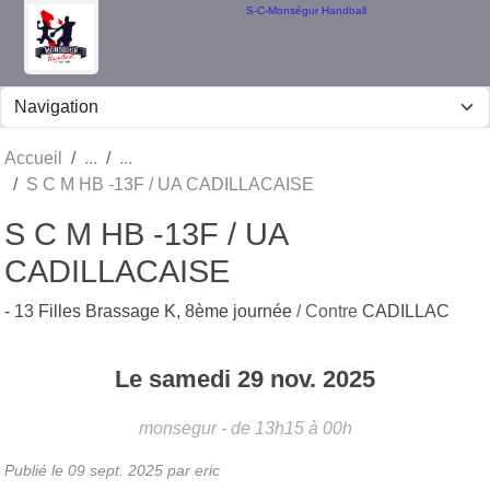
Panneau de gestion des cookies
S-C-Monségur Handball
Accueil
S C M HB -13F / UA CADILLACAISE
S C M HB -13F / UA
CADILLACAISE
- 13 Filles Brassage K, 8ème journée
/ Contre
CADILLAC
Le
samedi
29
nov.
2025
monsegur
- de 13h15 à 00h
Publié le
09 sept. 2025
par eric